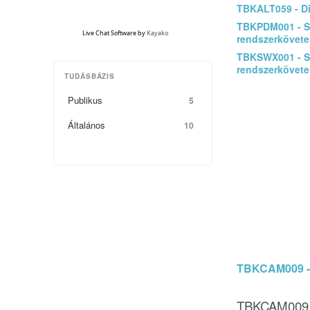
TBKALT059 - Dig
TBKPDM001 - 
Live Chat Software
by
Kayako
rendszerkövet
TBKSWX001 - 
rendszerkövet
TUDÁSBÁZIS
Publikus
5
Általános
10
TBKCAM009 - 
TBKCAM009 -