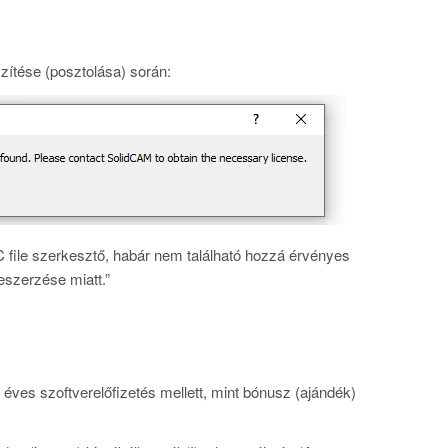
zítése (posztolása) során:
NC file szerkesztő, habár nem található hozzá érvényes
eszerzése miatt.”
ves szoftverelőfizetés mellett, mint bónusz (ajándék)