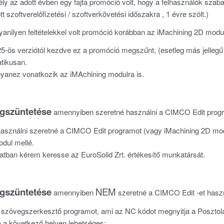
ly az adott évben egy fajta promóció volt, hogy a felhasználók szaba
t szoftverelőfizetési / szoftverkövetési időszakra , 1 évre szólt.)
anilyen feltételekkel volt promóció korábban az iMachining 2D modul
-ös verziótól kezdve ez a promóció megszűnt, (esetleg más jelleg
atikusan.
anez vonatkozik az iMAchining modulra is.
gszüntetése
amennyiben szeretné használni a CIMCO Edit prog
használni szeretné a CIMCO Edit programot (vagy iMachining 2D modul
dul mellé.
atban kérem keresse az EuroSolid Zrt. értékesítő munkatársát.
gszüntetése
NEM
amennyiben
szeretné a CIMCO Edit -et haszn
szövegszerkesztő programot, ami az NC kódot megnyitja a Posztolá
a a következő helyen lehetséges: