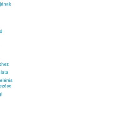
jának
rd
s
e
khez
lata
elérés
yezése
gi