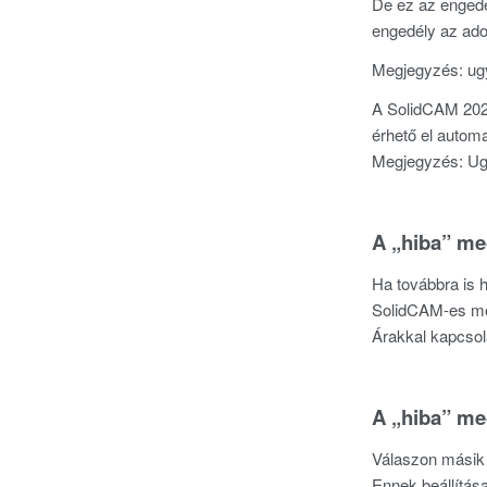
De ez az engedé
engedély az adot
Megjegyzés: ugy
A SolidCAM 2025
érhető el autom
Megjegyzés: Ugy
A „hiba” me
Ha továbbra is 
SolidCAM-es mo
Árakkal kapcsol
A „hiba” me
Válaszon másik 
Ennek beállítás