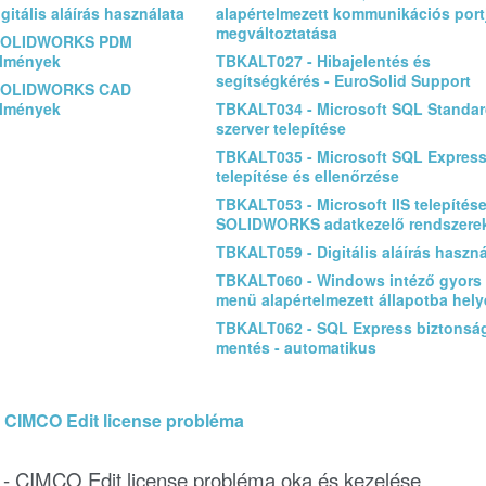
itális aláírás használata
alapértelmezett kommunikációs port
megváltoztatása
SOLIDWORKS PDM
elmények
TBKALT027 - Hibajelentés és
segítségkérés - EuroSolid Support
SOLIDWORKS CAD
elmények
TBKALT034 - Microsoft SQL Standa
szerver telepítése
TBKALT035 - Microsoft SQL Expres
telepítése és ellenőrzése
TBKALT053 - Microsoft IIS telepítés
SOLIDWORKS adatkezelő rendszere
TBKALT059 - Digitális aláírás haszná
TBKALT060 - Windows intéző gyors 
menü alapértelmezett állapotba hel
TBKALT062 - SQL Express biztonsá
mentés - automatikus
CIMCO Edit license probléma
 CIMCO Edit license probléma oka és kezelése