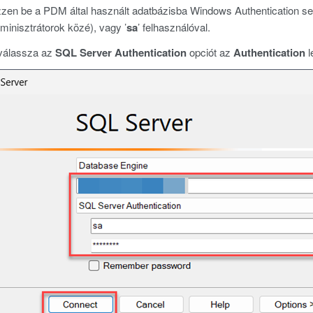
zzen be a PDM által használt adatbázisba Windows Authentication seg
inisztrátorok közé), vagy ’
sa
’ felhasználóval.
 válassza az
SQL Server Authentication
opciót az
Authentication
l