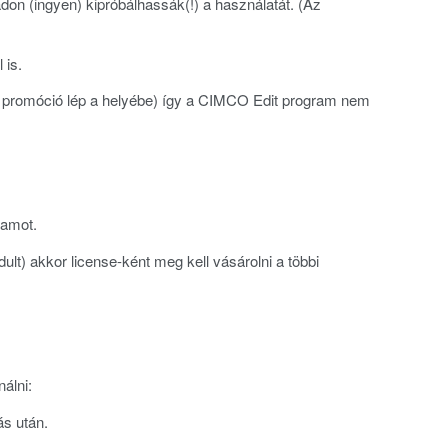
don (ingyen) kipróbálhassák(!) a használatát. (Az
 is.
ű promóció lép a helyébe) így a CIMCO Edit program nem
ramot.
t) akkor license-ként meg kell vásárolni a többi
álni:
s után.