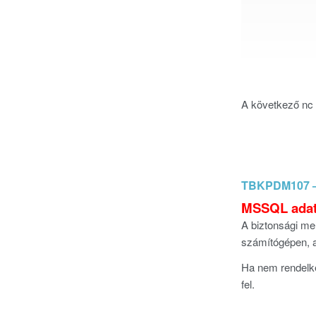
A következő nc 
TBKPDM107 – S
MSSQL adatb
A biztonsági me
számítógépen, 
Ha nem rendelke
fel.