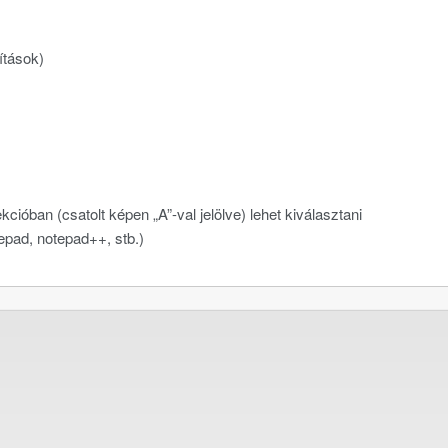
ítások)
óban (csatolt képen „A”-val jelölve) lehet kiválasztani
tepad, notepad++, stb.)