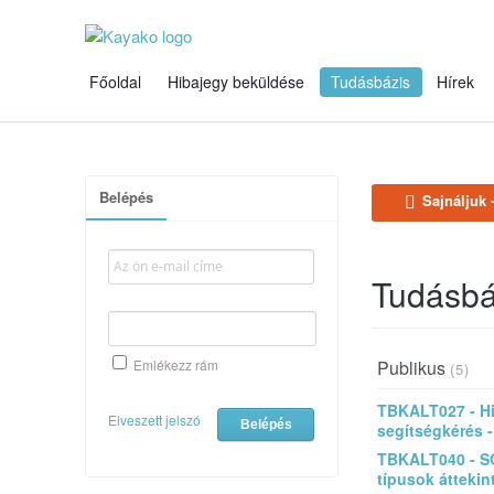
Főoldal
Hibajegy beküldése
Tudásbázis
Hírek
Belépés
Sajnáljuk 
Tudásbá
Publikus
Emlékezz rám
(5)
TBKALT027 - Hi
Elveszett jelszó
segítségkérés 
TBKALT040 - S
típusok áttekin