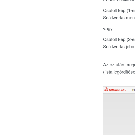
Csatolt kép (1-e
Solidworks menü
vagy
Csatolt kép (2-e
Solidworks jobb 
Az ez után megny
(lista legördíté