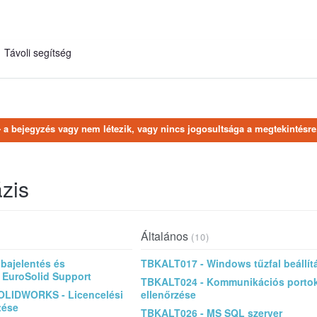
Távoli segítség
- a bejegyzés vagy nem létezik, vagy nincs jogosultsága a megtekintésre
zis
Általános
(10)
bajelentés és
TBKALT017 - Windows tűzfal beállít
- EuroSolid Support
TBKALT024 - Kommunikációs porto
OLIDWORKS - Licencelési
ellenőrzése
tése
TBKALT026 - MS SQL szerver