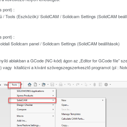
s pont) :
 / Tools (Eszközök)/ SolidCAM / Solidcam Settings (SolidCAM beáll
s pont) :
oldali Solidcam panel / Solidcam Settings (SolidCAM beállítások)
íló ablakban a GCode (NC-kód) ágon az „Editor for GCode file” szekci
se) vagy kitallózni a kívánt szövegszegszerkesztő programot (pl : No