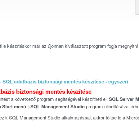
file készítéskor már az újonnan kiválasztott program fogja megnyitni
QL adatbázis biztonsági mentés készítése - egyszeri
ázis biztonsági mentés készítése
ntést a következő program segítségével készítheti el:
SQL Server M
a
Start menü
->
SQL Management Studio
program elindításával érhet
zik SQL Management Studio alkalmazással, akkor töltse le a Microsoft