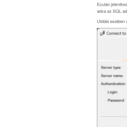
Ezután jelentke
adva az SQL adm
Utóbbi esetben