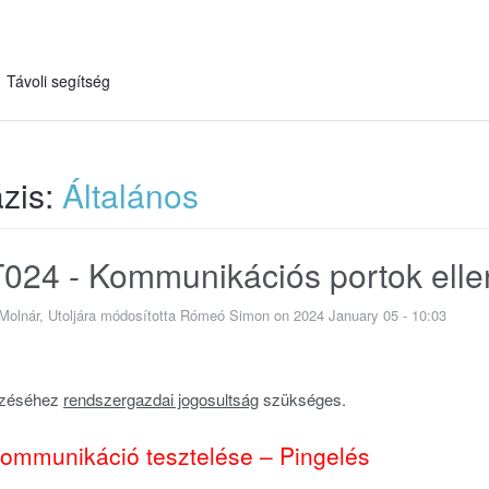
Távoli segítség
zis:
Általános
24 - Kommunikációs portok elle
olnár, Utoljára módosította Rómeó Simon on 2024 January 05 - 10:03
gzéséhez
rendszergazdai jogosultság
szükséges.
kommunikáció tesztelése – Pingelés