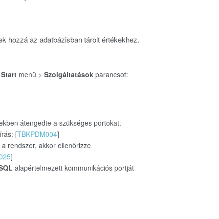
nek hozzá az adatbázisban tárolt értékekhez.
Start
menü >
Szolgáltatások
parancsot:
rekben átengedte a szükséges portokat.
rás: [
TBKPDM004
]
 a rendszer, akkor ellenőrizze
025
]
SQL
alapértelmezett kommunikációs portját