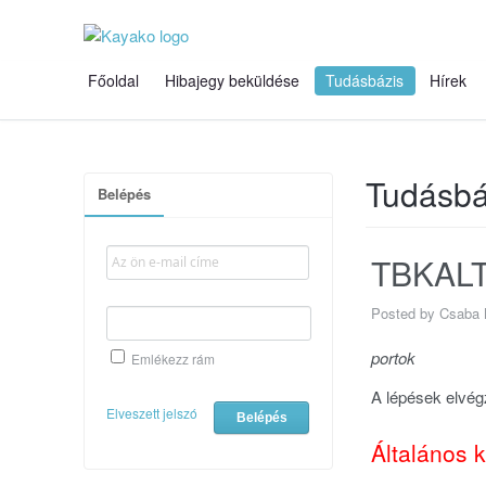
Főoldal
Hibajegy beküldése
Tudásbázis
Hírek
Tudásbá
Belépés
TBKALT0
Posted by Csaba M
portok
Emlékezz rám
A lépések elvé
Elveszett jelszó
Általános 