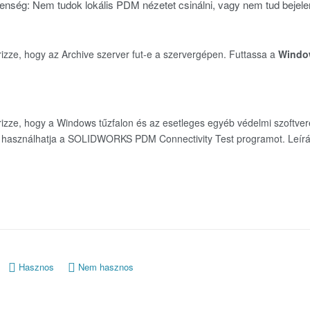
elenség: Nem tudok lokális PDM nézetet csinálni, vagy nem tud bejel
rizze, hogy az Archive szerver fut-e a szervergépen. Futtassa a
Window
rizze, hogy a Windows tűzfalon és az esetleges egyéb védelmi szoftve
használhatja a SOLIDWORKS PDM Connectivity Test programot. Leírás
Hasznos
Nem hasznos