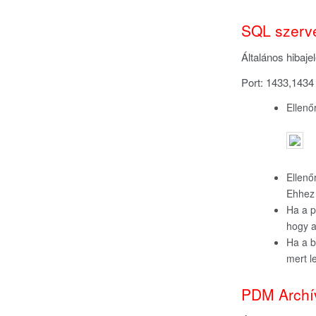
SQL szerv
Általános hibaje
Port: 1433,1434
Ellenő
Ellenő
Ehhez 
Ha a p
hogy a
Ha a b
mert l
PDM Archí