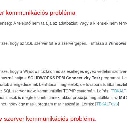
er kommunikációs probléma
lenség: A telepítő nem találja az adatbázist, vagy a kliensek nem fér
rizze, hogy az SQL szerver fut-e a szervergépen. Futtassa a
Windows 
rizze, hogy a Windows tűzfalon és az esetleges egyéb védelmi szoftve
használhatja a
SOLIDWORKS PDM Connectivity Test
programot. Leí
ortok átengedésének beállításai megfelelők, de továbbra is hibát észlel
z SQL szerver tud-e kommunikálni TCP/IP csatornán. Leírás: [
TBKALT
eállítások is megfelelőnek tűnnek, akkor próbálja meg átállítani az
MS 
ehet, hogy egy másik program már használja. Leírás: [
TBKALT026
]
v szerver kommunikációs probléma