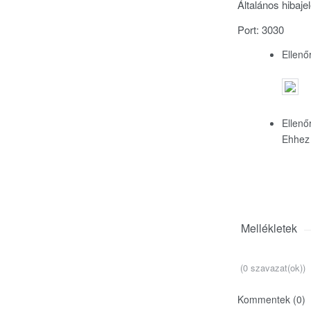
Általános hibaj
Port: 3030
Ellenő
Ellenő
Ehhez 
Mellékletek
(0 szavazat(ok))
Kommentek (0)