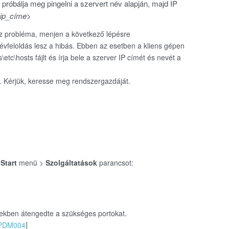
próbálja meg pingelni a szervert név alapján, majd IP
_ip_címe>
lesz probléma, menjen a következő lépésre
 névfeloldás lesz a hibás. Ebben az esetben a kliens gépen
tc\hosts fájlt és írja bele a szerver IP címét és nevét a
z. Kérjük, keresse meg rendszergazdáját.
Start
menü >
Szolgáltatások
parancsot:
rekben átengedte a szükséges portokat.
PDM004
]