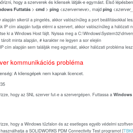
rizni, hogy a szerverek és kliensek látják-e egymást. Első lépésben 
ndows Futtatás
>
cmd
>
ping
<szerverneve>,
majd
ping
<szerver
 alapján sikerül a pingelés, akkor valószínűleg a port beállításokkal 
k IP cím alapján tudja elérni a szervert, akkor valószínűleg a hálózati
tse ki a Windows Host fájlt. Nyissa meg a C:\Windows\System32\drivers\e
n tárolt minta alapján, # karakter ne legyen a sor elején
IP cím alapján sem találják meg egymást, akkor hálózati probléma les
rver kommunikációs probléma
elenség: A kliensgépek nem kapnak licencet.
735
rizze, hogy az SNL szerver fut-e a szervergépen. Futtassa a
Windows 
rizze, hogy a Windows tűzfalon és az esetleges egyéb védelmi szoftve
 használhatja a SOLIDWORKS PDM Connectivity Test programot [
TBK