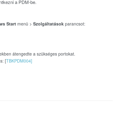
entkezni a PDM-be.
s Start
menü >
Szolgáltatások
parancsot:
rekben átengedte a szükséges portokat.
: [
TBKPDM004]