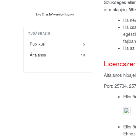
Szükséges ellenő
cím alapján.
Wi
Live Chat Software
by
Kayako
Ha név
Ha csa
egészí
TUDÁSBÁZIS
fájlba
Publikus
5
Ha az 
Általános
10
Licencsze
Általános hibaj
Port: 25734, 25
Ellenő
Ellenő
Ehhez