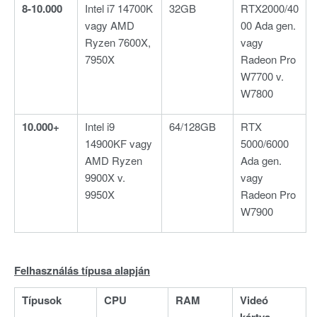
8-10.000
Intel i7 14700K
32GB
RTX2000/40
vagy AMD
00 Ada gen.
Ryzen 7600X,
vagy
7950X
Radeon Pro
W7700 v.
W7800
10.000+
Intel i9
64/128GB
RTX
14900KF vagy
5000/6000
AMD Ryzen
Ada gen.
9900X v.
vagy
9950X
Radeon Pro
W7900
Felhasználás típusa alapján
Típusok
CPU
RAM
Videó