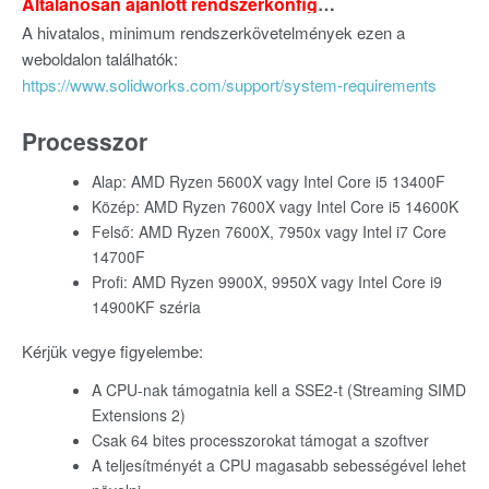
Általánosan ajánlott rendszerkonfiguráció
A hivatalos, minimum rendszerkövetelmények ezen a
weboldalon találhatók:
https://www.solidworks.com/support/system-requirements
Processzor
Alap: AMD Ryzen 5600X vagy Intel Core i5 13400F
Közép: AMD Ryzen 7600X vagy Intel Core i5 14600K
Felső: AMD Ryzen 7600X, 7950x vagy Intel i7 Core
14700F
Profi: AMD Ryzen 9900X, 9950X vagy Intel Core i9
14900KF széria
Kérjük vegye figyelembe:
A CPU-nak támogatnia kell a SSE2-t (Streaming SIMD
Extensions 2)
Csak 64 bites processzorokat támogat a szoftver
A teljesítményét a CPU magasabb sebességével lehet