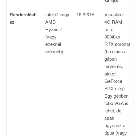
kártya
Renderelésh
Intel i7 vagy
16-32GB
Visualize:
ez
AMD
4G RAM
Ryzen 7
min.
(vagy
30/40xx
ezeknél
RTX sorozat
erősebb)
(ha nincs a
gépen
tervezés,
akkor
GeForce
RTX elég).
Egy gépben
több VGA is
lehet, de
csak
ugyanaz a
típus (vagy