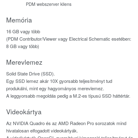
PDM webszerver kliens
Memória
16 GB vagy több
(PDM Contributor/Viewer vagy Electrical Schematic esetében:
8 GB vagy több)
Merevlemez
Solid State Drive (SSD).
Egy SSD lemez akár 10X gyorsabb teljesítményt tud
produkálni, mint egy hagyományos merevlemez.
A leggyorsabb megoldás pedig a M.2-es típusú SSD háttértár.
Videokártya
Az NVIDIA Quadro és az AMD Radeon Pro sorozatok mind
hivatalosan elfogadott videokártyák.
A videókártyák OpenGL gyorsítóval kimagasló teljesítményt és