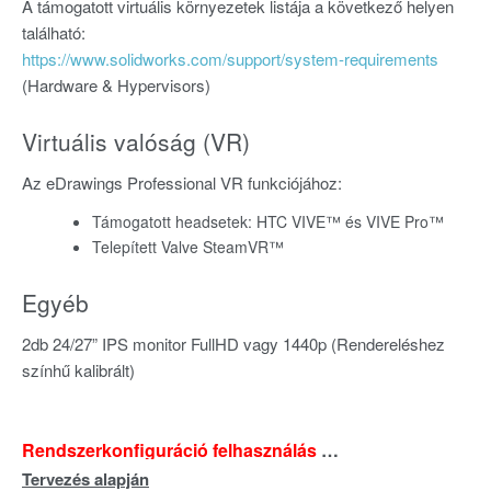
A támogatott virtuális környezetek listája a következő helyen
található:
https://www.solidworks.com/support/system-requirements
(Hardware & Hypervisors)
Virtuális valóság (VR)
Az eDrawings Professional VR funkciójához:
Támogatott headsetek: HTC VIVE™ és VIVE Pro™
Telepített Valve SteamVR™
Egyéb
2db 24/27” IPS monitor FullHD vagy 1440p (Rendereléshez
színhű kalibrált)
Rendszerkonfiguráció felhasználás alapján
Tervezés alapján