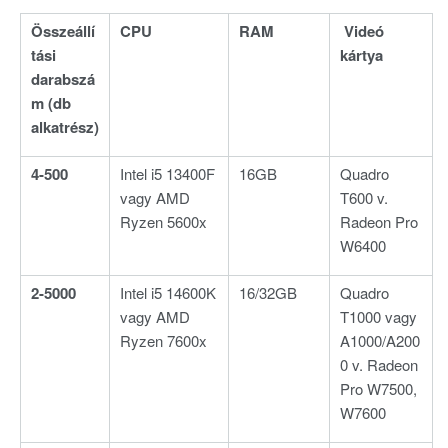
Összeállí
CPU
RAM
Videó
tási
kártya
darabszá
m (db
alkatrész)
4-500
Intel i5 13400F
16GB
Quadro
vagy AMD
T600 v.
Ryzen 5600x
Radeon Pro
W6400
2-5000
Intel i5 14600K
16/32GB
Quadro
vagy AMD
T1000 vagy
Ryzen 7600x
A1000/A200
0 v. Radeon
Pro W7500,
W7600