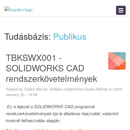
Tudásbázis
Hírek
Távoli segítség
Tudásbázis:
Publikus
TBKSWX001 -
SOLIDWORKS CAD
rendszerkövetelmények
Posted by Csaba Molnár, Utoljára módosította Csaba Molnár on 2025
January 30 - 13:09
Ez a fejezet a SOLIDWORKS CAD programok
rendszerkövetelményeit írja le általános használat, valamint
konkrét felhasználás alapján.