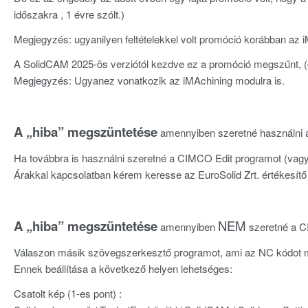
időszakra , 1 évre szólt.)
Megjegyzés: ugyanilyen feltételekkel volt promóció korábban az 
A SolidCAM 2025-ös verziótól kezdve ez a promóció megszűnt, (e
Megjegyzés: Ugyanez vonatkozik az iMAchining modulra is.
A „hiba” megszüntetése
amennyiben szeretné használni 
Ha továbbra is használni szeretné a CIMCO Edit programot (vagy 
Árakkal kapcsolatban kérem keresse az EuroSolid Zrt. értékesítő
A „hiba” megszüntetése
NEM
amennyiben
szeretné a CI
Válaszon másik szövegszerkesztő programot, ami az NC kódot me
Ennek beállítása a következő helyen lehetséges:
Csatolt kép (1-es pont) :