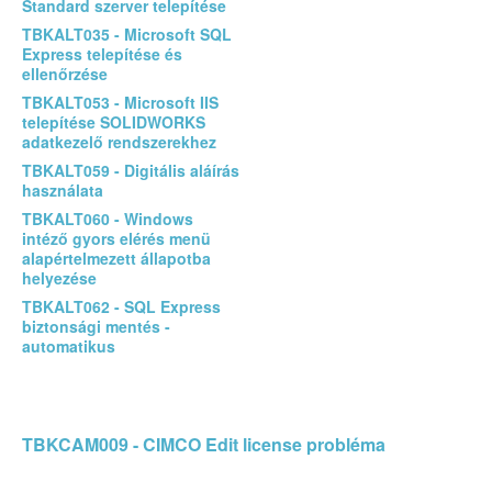
Standard szerver telepítése
TBKALT035 - Microsoft SQL
Express telepítése és
ellenőrzése
TBKALT053 - Microsoft IIS
telepítése SOLIDWORKS
adatkezelő rendszerekhez
TBKALT059 - Digitális aláírás
használata
TBKALT060 - Windows
intéző gyors elérés menü
alapértelmezett állapotba
helyezése
TBKALT062 - SQL Express
biztonsági mentés -
automatikus
TBKCAM009 - CIMCO Edit license probléma