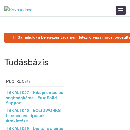
Tudásbázis
Hírek
Távoli segítség
Sajnáljuk - a bejegyzés vagy nem létezik, vagy nincs jogosult
Tudásbázis
Publikus
(5)
TBKALT027 - Hibajelentés és
segítségkérés - EuroSolid
Support
TBKALT040 - SOLIDWORKS -
Licencelési típusok
áttekintése
TBKALT059 - Digitális aláírás