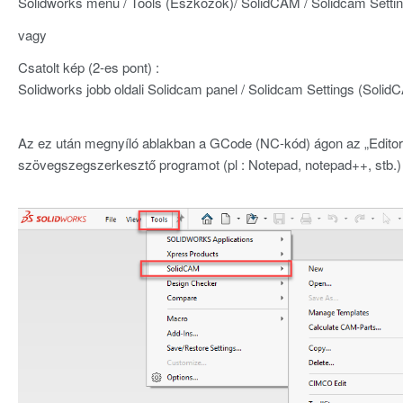
Solidworks menü / Tools (Eszközök)/ SolidCAM / Solidcam Settin
vagy
Csatolt kép (2-es pont) :
Solidworks jobb oldali Solidcam panel / Solidcam Settings (Solid
Az ez után megnyíló ablakban a GCode (NC-kód) ágon az „Editor for 
szövegszegszerkesztő programot (pl : Notepad, notepad++, stb.)