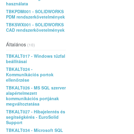
használata
TBKPDM001 - SOLIDWORKS
PDM rendszerkövetelmények
TBKSWX001 - SOLIDWORKS
CAD rendszerkövetelmények
Általános
(10)
TBKALT017 - Windows tűzfal
beállításai
TBKALT024 -
Kommunikációs portok
ellenőrzése
TBKALT026 - MS SQL szerver
alapértelmezett
kommunikációs portjának
megváltoztatása
TBKALT027 - Hibajelentés és
segítségkérés - EuroSolid
Support
TBKALT034 - Microsoft SQL