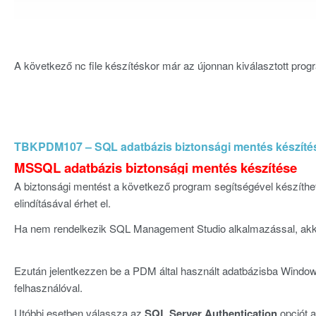
A következő nc file készítéskor már az újonnan kiválasztott prog
TBKPDM107 – SQL adatbázis biztonsági mentés készítés
MSSQL adatbázis biztonsági mentés készítése
A biztonsági mentést a következő program segítségével készíthet
elindításával érhet el.
Ha nem rendelkezik SQL Management Studio alkalmazással, akkor töl
Ezután jelentkezzen be a PDM által használt adatbázisba Windows
felhasználóval.
Utóbbi esetben válassza az
SQL Server Authentication
opciót 