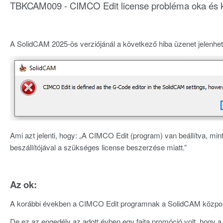
TBKCAM009 - CIMCO Edit license probléma oka és 
A SolidCAM 2025-ös verziójánál a következő hiba üzenet jelenhe
Ami azt jelenti, hogy: „A CIMCO Edit (program) van beállítva, mi
beszállítójával a szükséges license beszerzése miatt.”
Az ok:
A korábbi években a CIMCO Edit programnak a SolidCAM központi 
De ez az engedély az adott évben egy fajta promóció volt, hogy a 